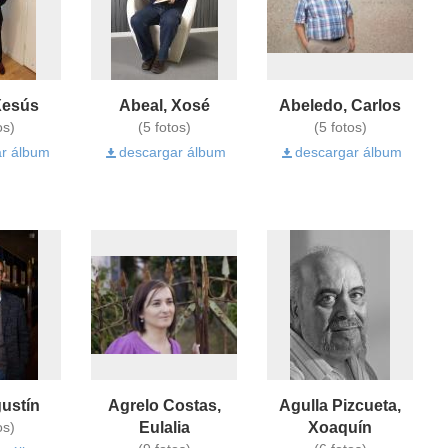
Xesús
Abeal, Xosé
Abeledo, Carlos
os)
(5 fotos)
(5 fotos)
r álbum
descargar álbum
descargar álbum
ustín
Agrelo Costas,
Agulla Pizcueta,
Eulalia
Xoaquín
os)