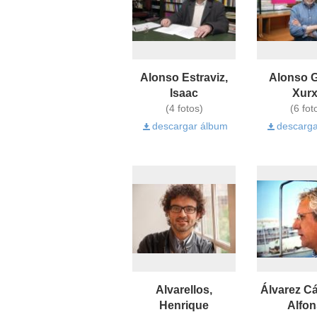
Alonso Estraviz,
Alonso G
Isaac
Xur
(4 fotos)
(6 fot
descargar álbum
descarga
Alvarellos,
Álvarez C
Henrique
Alfo