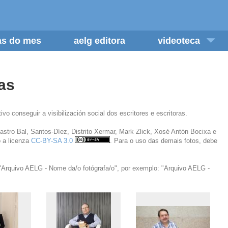
/as do mes
aelg editora
videoteca
as
 conseguir a visibilización social dos escritores e escritoras.
stro Bal, Santos-Díez, Distrito Xermar, Mark Zlick, Xosé Antón Bocixa e
o a licenza
CC-BY-SA 3.0
. Para o uso das demais fotos, debe
o "Arquivo AELG - Nome da/o fotógrafa/o", por exemplo: "Arquivo AELG -