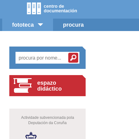
fototeca
procura
espazo
didáctico
Actividade subvencionada pola
Deputación da Coruña