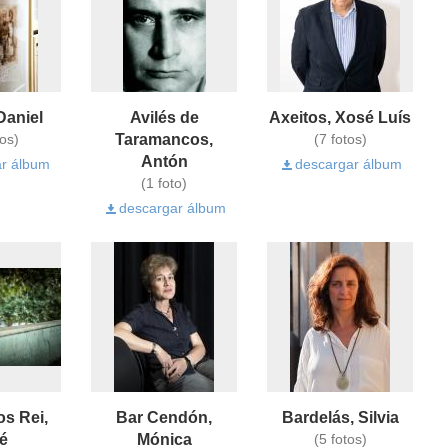
Daniel
Avilés de
Axeitos, Xosé Luís
Taramancos,
tos)
(7 fotos)
Antón
r álbum
descargar álbum
(1 foto)
descargar álbum
os Rei,
Bar Cendón,
Bardelás, Silvia
é
Mónica
(5 fotos)