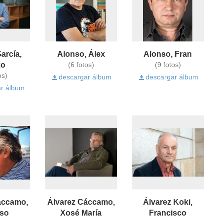
arcía,
Alonso, Álex
Alonso, Fran
xo
(6 fotos)
(9 fotos)
os)
descargar álbum
descargar álbum
r álbum
áccamo,
Álvarez Cáccamo,
Álvarez Koki,
nso
Xosé María
Francisco