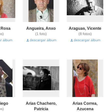
, Rosa
Angueira, Anxo
Araguas, Vicente
os)
(1 foto)
(8 fotos)
r álbum
descargar álbum
descargar álbum
Diego
Arias Chachero,
Arias Correa,
Patricia
Azucena
os)