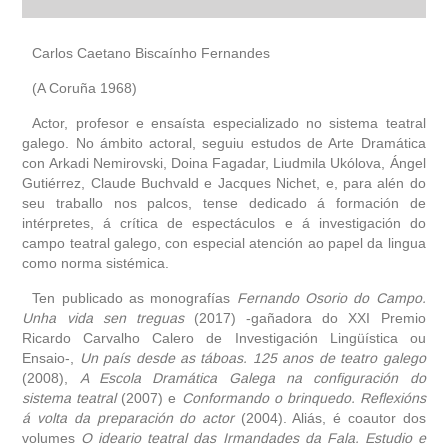
autobiografía
Carlos Caetano Biscaínho Fernandes
(A Coruña 1968)
obra
Actor, profesor e ensaísta especializado no sistema teatral
galego. No ámbito actoral, seguiu estudos de Arte Dramática
fototeca
con Arkadi Nemirovski, Doina Fagadar, Liudmila Ukólova, Ángel
Gutiérrez, Claude Buchvald e Jacques Nichet, e, para alén do
videoteca
seu traballo nos palcos, tense dedicado á formación de
intérpretes, á crítica de espectáculos e á investigación do
campo teatral galego, con especial atención ao papel da lingua
outros docs
como norma sistémica.
Ten publicado as monografías
Fernando Osorio do Campo.
Unha vida sen treguas
(2017) -gañadora do XXI Premio
Ricardo Carvalho Calero de Investigación Lingüística ou
Ensaio-,
Un país desde as táboas. 125 anos de teatro galego
(2008),
A Escola Dramática Galega na configuración do
sistema teatral
(2007) e
Conformando o brinquedo. Reflexións
á volta da preparación do actor
(2004). Aliás, é coautor dos
volumes
O ideario teatral das Irmandades da Fala. Estudio e