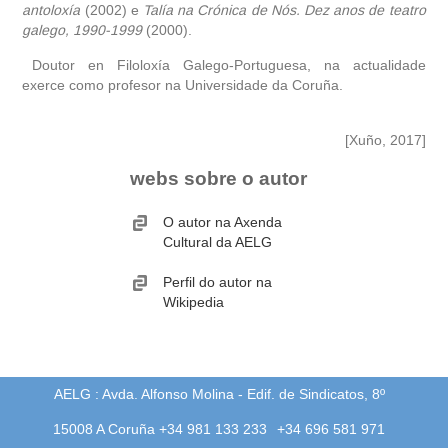
antoloxía
(2002) e
Talía na Crónica de Nós. Dez anos de teatro
galego, 1990-1999
(2000).
Doutor en Filoloxía Galego-Portuguesa, na actualidade
exerce como profesor na Universidade da Coruña.
[Xuño, 2017]
webs sobre o autor
O autor na Axenda
Cultural da AELG
Perfil do autor na
Wikipedia
AELG : Avda. Alfonso Molina - Edif. de Sindicatos, 8º
15008 A Coruña +34 981 133 233
+34 696 581 971