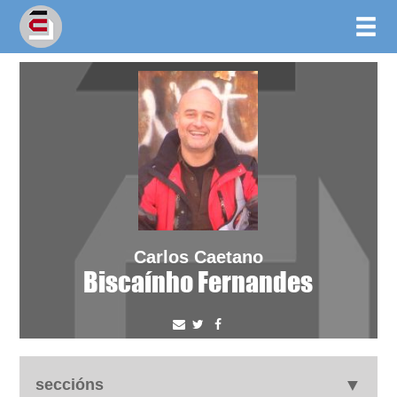
Carlos Caetano
Biscaínho Fernandes
seccións