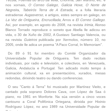
nos xornais,
O Correo Galego
,
Galicia Hoxe
,
O Norte de
Negreir
a,
Tabeirós Terra de A Estrada
, e a folla literaria
estradense
Augasverso
, e artigos, estes sempre en galego, en
La Voz de Ortigueira
,
Encrucillada
, Arros e
El Correo Gallego
.
Así, por exemplo, en agosto do 2008, na revista
Irimia
, Alonso
Blanco Torrado reproduce o soneto que Abella lle adicou en
vida, o 30 de Xuño de 2002, A Gustavo Santiago Valencia, ou
na revista
Guieiros
publicada por Xermolos, número 10, no
2005, onde lle adica un poema "A Paco Corral, In Memoriam".
Do 89 ó 91 foi membro do Comité Organizador da
Universidade Popular de Ortigueira. Ten dado recitais
individuais, por radio e televisión, e colectivos, en Venezuela,
Galicia, Andalucía e Portugal. Ten adicado moito tempo á
animación cultural, xa en presentacións, xurados, mesas
redondas, dirixindo teatro ou dando conferencias.
O seu "Canto á Terra" foi musicado por Martínez Vieito, e
cantado pola soprano Dolores Cava, con López de Saa ó
piano, no 1981 en Monforte. Na súa versión a cinco voces
cantouno a Coral Polifónica Ortegana, dirixida por Hixinio
Rodríguez López, no ano 1989 na Universidade Popular de