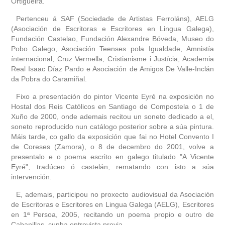
Ortigueira.
Pertenceu á SAF (Sociedade de Artistas Ferroláns), AELG
(Asociación de Escritoras e Escritores en Lingua Galega),
Fundación Castelao, Fundación Alexandre Bóveda, Museo do
Pobo Galego, Asociación Teenses pola Igualdade, Amnistía
ínternacional, Cruz Vermella, Cristianisme i Justícia, Academia
Real Isaac Díaz Pardo e Asociación de Amigos De Valle-Inclán
da Pobra do Caramiñal.
Fixo a presentación do pintor Vicente Eyré na exposición no
Hostal dos Reis Católicos en Santiago de Compostela o 1 de
Xuño de 2000, onde ademais recitou un soneto dedicado a el,
soneto reproducido nun catálogo posterior sobre a súa pintura.
Máis tarde, co gallo da exposición que fai no Hotel Convento I
de Coreses (Zamora), o 8 de decembro do 2001, volve a
presentalo e o poema escrito en galego titulado "A Vicente
Eyré", tradúceo ó castelán, rematando con isto a súa
intervención.
E, ademais, participou no proxecto audiovisual da Asociación
de Escritoras e Escritores en Lingua Galega (AELG), Escritores
en 1ª Persoa, 2005, recitando un poema propio e outro de
Cabanillas, cunha entrevista previa.