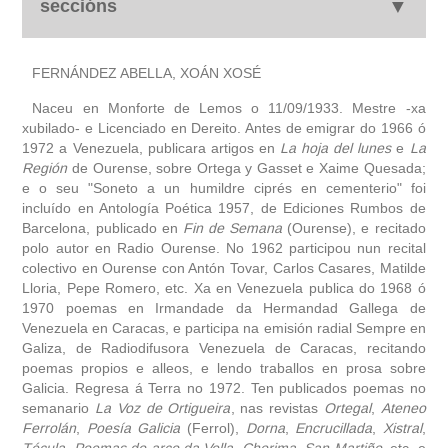
seccións
biografía
FERNÁNDEZ ABELLA, XOÁN XOSÉ
Naceu en Monforte de Lemos o 11/09/1933. Mestre -xa
obra
xubilado- e Licenciado en Dereito. Antes de emigrar do 1966 ó
1972 a Venezuela, publicara artigos en
La hoja del lunes
e
La
fototeca
Región
de Ourense, sobre Ortega y Gasset e Xaime Quesada;
e o seu "Soneto a un humildre ciprés en cementerio" foi
incluído en Antología Poética 1957, de Ediciones Rumbos de
videoteca
Barcelona, publicado en
Fin de Semana
(Ourense), e recitado
polo autor en Radio Ourense. No 1962 participou nun recital
outros docs
colectivo en Ourense con Antón Tovar, Carlos Casares, Matilde
Lloria, Pepe Romero, etc. Xa en Venezuela publica do 1968 ó
1970 poemas en Irmandade da Hermandad Gallega de
Venezuela en Caracas, e participa na emisión radial Sempre en
Galiza, de Radiodifusora Venezuela de Caracas, recitando
poemas propios e alleos, e lendo traballos en prosa sobre
Galicia. Regresa á Terra no 1972. Ten publicados poemas no
semanario
La Voz de Ortigueira
, nas revistas
Ortegal
,
Ateneo
Ferrolán
,
Poesía Galicia
(Ferrol),
Dorna
,
Encrucillada
,
Xistral
,
Técula
,
Poemas do arco da Vella
,
Chorima
,
San Martiño
, etc. e