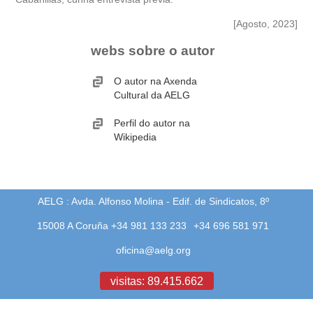
[Agosto, 2023]
webs sobre o autor
O autor na Axenda
Cultural da AELG
Perfil do autor na
Wikipedia
AELG : Avda. Alfonso Molina - Edif. de Sindicatos, 8º
15008 A Coruña +34 981 133 233
+34 696 581 971
oficina@aelg.org
visitas: 89.415.662