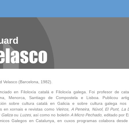
/as do mes
aelg editora
videoteca
uard
elasco
d Velasco (Barcelona, 1982).
enciado en Filoloxía catalá e Filoloxía galega. Foi profesor de cat
ona, Menorca, Santiago de Compostela e Lisboa. Publicou arti
ación sobre cultura catalá en Galicia e sobre cultura galega nos
ns
en xornais e revistas como
Vieiros
,
A Peneira
,
Núvol
,
El Punt
,
La D
 Galiza
ou
Luzes
, así como no boletín
A Micro Pechado
, editado por 
ónicos Galegos en Catalunya, en cuxos programas colabora desde