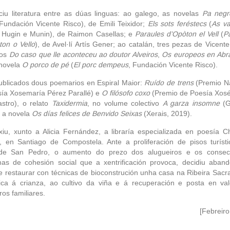
ciu literatura entre as dúas linguas: ao galego, as novelas
Pa neg
 Fundación Vicente Risco), de Emili Teixidor;
Els sots feréstecs
(
As v
, Hugin e Munin), de Raimon Casellas; e
Paraules d’Opòton el Vell
(
P
on o Vello
), de Avel·lí Artís Gener; ao catalán, tres pezas de Vicente
tos
Do caso que lle aconteceu ao doutor Alveiros
,
Os europeos en Abr
 novela
O porco de pé
(
El porc dempeus
, Fundación Vicente Risco).
ublicados dous poemarios en Espiral Maior:
Ruído de trens
(Premio N
ía Xosemaría Pérez Parallé) e
O filósofo coxo
(Premio de Poesía Xos
stro), o relato
Taxidermia
, no volume colectivo
A garza insomne
(G
 a novela
Os días felices de Benvido Seixas
(Xerais, 2019).
ixiu, xunto a Alicia Fernández, a libraría especializada en poesía 
, en Santiago de Compostela. Ante a proliferación de pisos turíst
 de San Pedro, o aumento do prezo dos alugueiros e os consec
as de cohesión social que a xentrificación provoca, decidiu aban
e restaurar con técnicas de bioconstrución unha casa na Ribeira Sacr
ica á crianza, ao cultivo da viña e á recuperación e posta en va
ros familiares.
[Febreiro