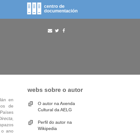
fototeca
procura
webs sobre o autor
alán en
O autor na Axenda
gos de
Cultural da AELG
 Países
irecta
,
Perfil do autor na
Espazos
Wikipedia
 o ano