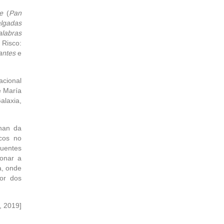
re
(
Pan
algadas
alabras
 Risco:
antes
e
acional
é María
alaxia,
Chan da
icos no
uentes
donar a
a, onde
lor dos
, 2019]