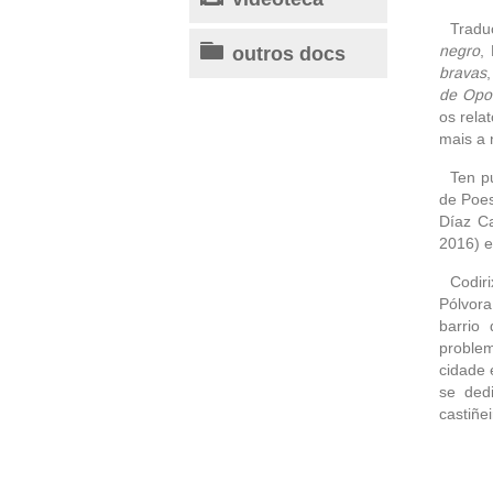
Tradu
outros docs
negro
,
bravas
de Opot
os rela
mais a
Ten p
de Poes
Díaz Ca
2016) e
Codir
Pólvora
barrio
problem
cidade 
se ded
castiñei