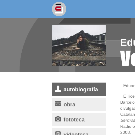
socios/as
escritores
Ed
V
Eduar
autobiografía
É lic
Barcel
obra
divulg
Catalá
fototeca
Sermos
Radiof
2003.
videoteca