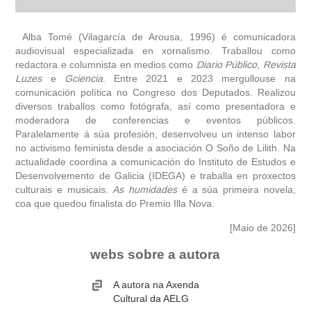
biografía
Alba Tomé (Vilagarcía de Arousa, 1996) é comunicadora
audiovisual especializada en xornalismo. Traballou como
redactora e columnista en medios como
obra
Diario Público
,
Revista
Luzes
e
Gciencia
. Entre 2021 e 2023 mergullouse na
comunicación política no Congreso dos Deputados. Realizou
fototeca
diversos traballos como fotógrafa, así como presentadora e
moderadora de conferencias e eventos públicos.
Paralelamente á súa profesión, desenvolveu un intenso labor
outros docs
no activismo feminista desde a asociación O Soño de Lilith. Na
actualidade coordina a comunicación do Instituto de Estudos e
Desenvolvemento de Galicia (IDEGA) e traballa en proxectos
culturais e musicais.
As humidades
é a súa primeira novela,
coa que quedou finalista do Premio Illa Nova.
[Maio de 2026]
webs sobre a autora
A autora na Axenda
Cultural da AELG