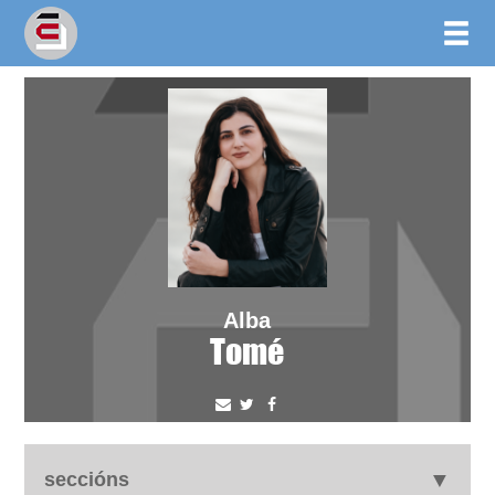
Alba
Tomé
seccións