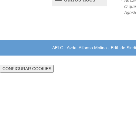
-
As car
-
O que 
-
Agost
AELG : Avda. Alfonso Molina - Edif. de Sindi
CONFIGURAR COOKIES