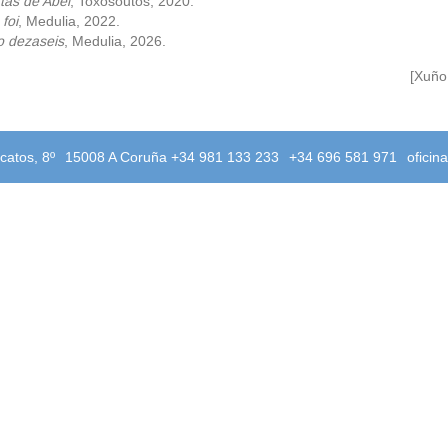
tas de Abel
, Toxosoutos, 2020.
foi
, Medulia, 2022.
o dezaseis
, Medulia, 2026.
[Xuño
catos, 8º
15008 A Coruña +34 981 133 233
+34 696 581 971
oficin