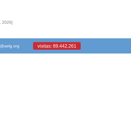
, 2026]
visitas: 89.442.261
a@aelg.org