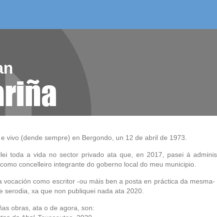
/as do mes
aelg editora
videoteca
an
ariña
 e vivo (dende sempre) en Bergondo, un 12 de abril de 1973.
llei toda a vida no sector privado ata que, en 2017, pasei á adminis
 como concelleiro integrante do goberno local do meu municipio.
a vocación como escritor -ou máis ben a posta en práctica da mesma- 
e serodia, xa que non publiquei nada ata 2020.
as obras, ata o de agora, son: