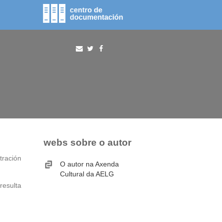
fototeca
procura
webs sobre o autor
tración
O autor na Axenda
Cultural da AELG
resulta