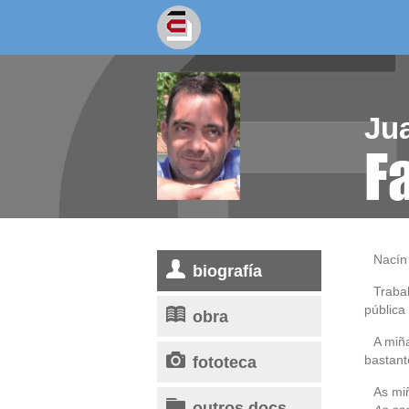
socios/as
escritores
Ju
F
Nacín
biografía
Traba
pública
obra
A miñ
fototeca
bastant
As miñ
outros docs