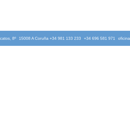
catos, 8º
15008 A Coruña +34 981 133 233
+34 696 581 971
oficin