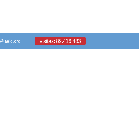
visitas: 89.416.483
a@aelg.org