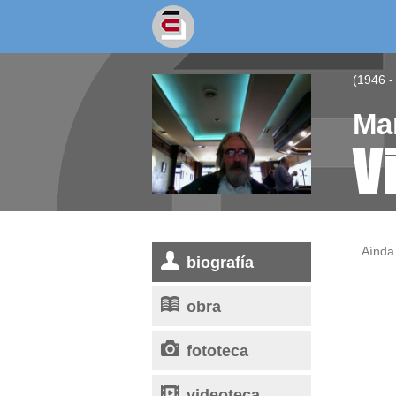
socios/as
escritores
(1946 -
Ma
V
Aínda 
biografía
obra
fototeca
videoteca