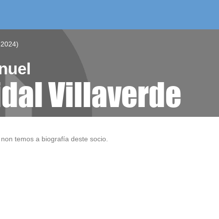
/as do mes
aelg editora
videoteca
 2024)
nuel
idal Villaverde
non temos a biografía deste socio.