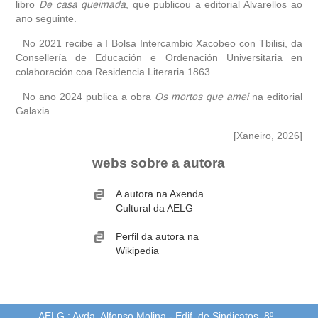
libro
De casa queimada
, que publicou a editorial Alvarellos ao
ano seguinte.
No 2021 recibe a I Bolsa Intercambio Xacobeo con Tbilisi, da
Consellería de Educación e Ordenación Universitaria en
colaboración coa Residencia Literaria 1863.
No ano 2024 publica a obra
Os mortos que amei
na editorial
Galaxia.
[Xaneiro, 2026]
webs sobre a autora
A autora na Axenda
Cultural da AELG
Perfil da autora na
Wikipedia
AELG : Avda. Alfonso Molina - Edif. de Sindicatos, 8º