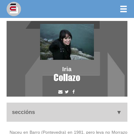
Iria
Collazo
seccións
autobiografía
Naceu en Barro (Pontevedra) en 1981, pero leva no Morrazo