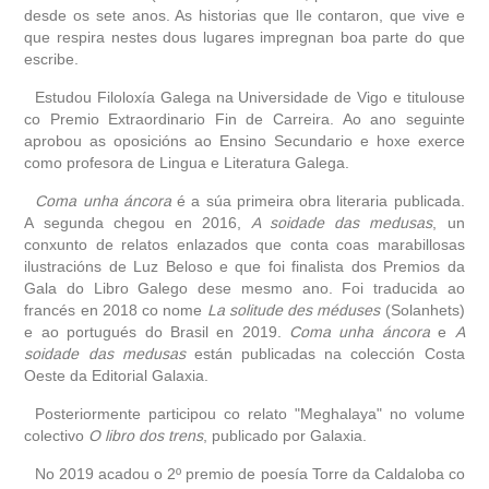
desde os sete anos. As historias que lIe contaron, que vive e
que respira nestes dous lugares impregnan boa parte do que
obra
escribe.
fototeca
Estudou Filoloxía Galega na Universidade de Vigo e titulouse
co Premio Extraordinario Fin de Carreira. Ao ano seguinte
aprobou as oposicións ao Ensino Secundario e hoxe exerce
videoteca
como profesora de Lingua e Literatura Galega.
Coma unha áncora
outros docs
é a súa primeira obra literaria publicada.
A segunda chegou en 2016,
A soidade das medusas
, un
conxunto de relatos enlazados que conta coas marabillosas
ilustracións de Luz Beloso e que foi finalista dos Premios da
Gala do Libro Galego dese mesmo ano. Foi traducida ao
francés en 2018 co nome
La solitude des méduses
(Solanhets)
e ao portugués do Brasil en 2019.
Coma unha áncora
e
A
soidade das medusas
están publicadas na colección Costa
Oeste da Editorial Galaxia.
Posteriormente participou co relato "Meghalaya" no volume
colectivo
O libro dos trens
, publicado por Galaxia.
No 2019 acadou o 2º premio de poesía Torre da Caldaloba co