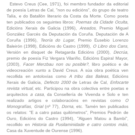
autobiografía
Estevo Creus (Cee, 1971), foi membro fundador da editorial
de poesía Letras de Cal, "non ou edicións", do grupo de teatro
Talía, e do Batallón literario da Costa da Morte. Como poeta
obra
ten publicados os seguintes libros:
Poemas da Cidade Oculta
,
Edicións Xerais de Galicia (1996),
Areados
, Premio Miguel
fototeca
González Garcés da Deputación da Coruña. Deputación de A
Coruña (1996),
Teoría do Lugar
, Premio Eusebio Lorenzo
Baleirón (1998), Edicións do Castro (1999),
videoteca
O Libro dos Cans
,
Versión en disquet de Retagarda Edicións (2000),
Decrúa
,
premio de poesía Fiz Vergara Vilariño, Edicións Espiral Mayor,
materiais didácticos
(2003),
Facer Merzbau non ou posible?
, libro poético e de
videocreación xunto a David Creus. A súa obra poética ven
recollida en antoloxías como
outros docs
A tribu das Baleas
, Edicións
Xerais de Galicia,
Defecto 2000
de Letras de Cal,
Enfocarte
revista virtual
, etc. Participou na obra colectiva entre poetas e
arquitectos
a casa
, da Consellería de Vivenda e Solo e ten
realizado artigos e colaboracións en revistas como
O
Monografías
,
Grial
(nº 77),
Dorna
, etc. Tamén ten publicados
os relatos: "E a catro patas quilómetros", Premios Pedrón de
Ouro, Edicións do Castro (1994), "Alguen Matou a Bambi",
recollido en
Historia da Pusilaminidade e catro contos máis
,
Casa da Xuventude de Ourense (1996).