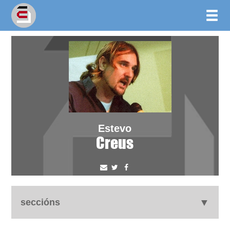
Estevo
Creus
seccións