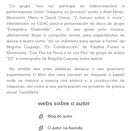
Co grupo "non ou" participa en videocreacións e
performances como "máquina ou proceso" xunto a Ariel Ninas,
Benxamín Otero e David Creus, "2 homes sobre o muro",
intervención no CGAC para a presentación do disco do grupo
"Eclepetica Ensemble", etc. O seu gosto pola música,
ultimamente lévao a compoñer temas para espectáculos de
danza e teatro como "nin un milímetro para apoiar a fronte" de
Begoña Cuquejo, "En Construcción" de Paulina Funes e
Murmurios, "Cos Pes na Terra e só cos Pes" do grupo de teatro
"D2" e coreografía de Begoña Cuquejo entre outros.
No ámbito das artes plásticas destaca o seu poemario
experimental
O libro dos cans
(versión en disquete e papel)
onde se mistura a poesía coa pintura e a construcción de
máquinas, así como a súa participación no proxecto de poesía
visual
Translítera
.
webs sobre o autor
Blog do autor
O autor na Axenda