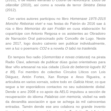
ollarollar
(2010), así como a novela de terror
Sinistra Deixa
(2012).
Con varios autores participou no libro
Homenaxe 1975-2015
Moncho Reboiras vive!
e nas festas do Patrón do 2016 sae á
rúa o libro
Memorias do san Froilán
en cuxa elaboración foi
copartícipe con Antonio Reigosa e os asistentes ao Obradoiro
de Narración Oral patrocinado polo Concello de Lugo. Neste
ano 2017, logo doutro catrenio sen publicar individualmente,
ven a luz o poemario
CO2
e a novela
O tabú na traslenda
.
En tempos fixo radio (
Gomorritas e novas criaturas
) na pirata
Radio Clavi, ademais de publicar dúas guías orientativas para
libar viño artesanal na súa cidade (
Guía do bebercio lugués 92
e 95
). Foi membro do colectivo Círculos Líticos con Lois
Diéguez, Antón Fortes, Xan Rompe e Anxo Rigueira, e
articulista en varios xornais, sobre todo en
Galicia Hoxe
, co que
segue a ter esporádicos contactos no seu subsistente dixital.
Dende o ano 2008 e co apoio da AELG impulsou a sección de
recuperación do idioma
Palabras con memoria
, visíbel na web
da devandita asociación e que se achega ás mil catrocentas
entradas. Tamén dende ese ano colabora no grande invento