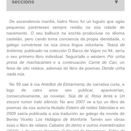
seccións
autobiografía
De ascendencia mariñá, Isidro Novo foi un lugués que agás
pequenas parénteses sempre residiu na súa cidade de
nacemento. O seu balbucir na escrita produciuse no idioma
obra
castelán, pero cando toma conciencia da propia identidade, o
galego convértese na súa única lingua voluntaria.
Teaza de
fototeca
brétema
, publicado na colección O Barco de Vapor no 94, sería
o seu primeiro libro individual. Seguiríalle o wéstern
Por unha
presa de machacantes
videoteca
e a continuación
Carne de Can
, un
feixe de oito relatos, ademais do libro de poemas
Dende unha
nada núa
.
materiais didácticos
No 99 sae á rúa
Antollos de Eimarmena
, de narrativa curta, e
logo de catro anos sen publicar, aparecerían,
outros docs
consecutivamente, as novelas:
Súa de si
,
Rosa lenta
e
Un
escuro rumor tralo silencio
. No ano 2007 ve a luz un libro de
poemas da súa autoría titulado
Esteiro de noites falecidas
e en
2009 sairía publicada a súa tradución ao galego da novela de
Benito Vicetto
Los Hidalgos de Monforte
. Tamén son obras
súas o libro de relatos
Cabalos do demo e outros invertebrados
(2010), o de viaxes literarias
O Courel de Novoneyra. Eidos de