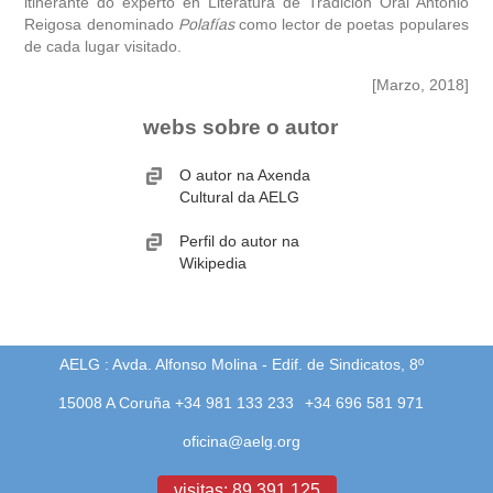
itinerante do experto en Literatura de Tradición Oral Antonio
Reigosa denominado
Polafías
como lector de poetas populares
de cada lugar visitado.
[Marzo, 2018]
webs sobre o autor
O autor na Axenda
Cultural da AELG
Perfil do autor na
Wikipedia
AELG : Avda. Alfonso Molina - Edif. de Sindicatos, 8º
15008 A Coruña +34 981 133 233
+34 696 581 971
oficina@aelg.org
visitas: 89.391.125