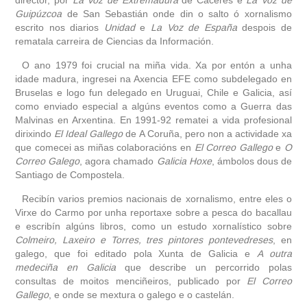
Guipúzcoa
de San Sebastián onde din o salto ó xornalismo
escrito nos diarios
Unidad
e
La Voz de España
despois de
rematala carreira de Ciencias da Información.
O ano 1979 foi crucial na miña vida. Xa por entón a unha
idade madura, ingresei na Axencia EFE como subdelegado en
Bruselas e logo fun delegado en Uruguai, Chile e Galicia, así
como enviado especial a algúns eventos como a Guerra das
Malvinas en Arxentina. En 1991-92 rematei a vida profesional
dirixindo
El Ideal Gallego
de A Coruña, pero non a actividade xa
que comecei as miñas colaboracións en
El Correo Gallego
e
O
Correo Galego
, agora chamado
Galicia Hoxe
, ámbolos dous de
Santiago de Compostela.
Recibín varios premios nacionais de xornalismo, entre eles o
Virxe do Carmo por unha reportaxe sobre a pesca do bacallau
e escribín algúns libros, como un estudo xornalístico sobre
Colmeiro, Laxeiro e Torres, tres pintores pontevedreses
, en
galego, que foi editado pola Xunta de Galicia e
A outra
medeciña en Galicia
que describe un percorrido polas
consultas de moitos menciñeiros, publicado por
El Correo
Gallego
, e onde se mextura o galego e o castelán.