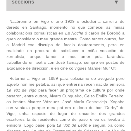
seccións
autobiografía
Nacéronme en Vigo o ano 1929 e estudiei a carreira de
dereito en Santiago, momento no que comecei as miñas
colaboracións xornalísticas en
obra
La Noche
ó carón de Borobó a
quen considero o meu grande mestre. Como tantos outros, fun
a Madrid coa disculpa de facelo doutoramento, pero en
fototeca
realidade en procura de satisfacer a miña vocación de
xornalista, anque tamén o meu amor pola farándula
traballando en teatro con José Tamayo, sempre en postos de
videoteca
axudande de dirección, e en cine co vigués Manuel Mur Oti.
outros docs
Retornei a Vigo en 1959 para colexiame de avogado pero
aquelo non me petaba, así que entrei na recén nacida emisora
La Voz de Vigo
para facer un programa de cultura por onde
pasaron, entre outros, Álvaro Cunqueiro, Celso Emilio Ferreiro,
os irmáns Álvarez Vázquez, José María Castroviejo. Xogaba
con ventaxa porque meu pai era o dono do bar "Derby" de
Vigo, unha especie de lugar de encontro dos grandes
escritores tanto residentes como de paso e eu os levaba á
emisora. Logo pasei pola
La Voz de León
e seguín, xa como
director, por
La Voz de Extremadura
de Cáceres e
La Voz de