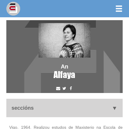
An
Alfaya
seccións
biografía
Vigo, 1964. Realizou estudos de Maxisterio na Escola de