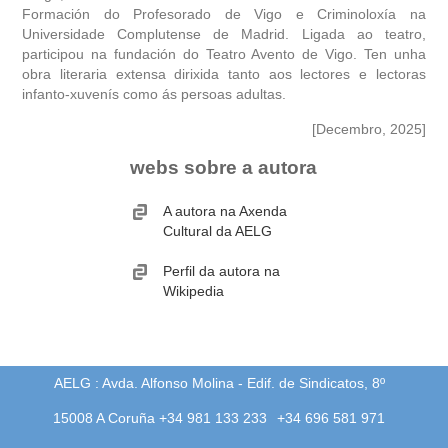
Formación do Profesorado de Vigo e Criminoloxía na
Universidade Complutense de Madrid. Ligada ao teatro,
obra
participou na fundación do Teatro Avento de Vigo. Ten unha
obra literaria extensa dirixida tanto aos lectores e lectoras
fototeca
infanto-xuvenís como ás persoas adultas.
[Decembro, 2025]
videoteca
webs sobre a autora
outros docs
A autora na Axenda
Cultural da AELG
Perfil da autora na
Wikipedia
AELG : Avda. Alfonso Molina - Edif. de Sindicatos, 8º
15008 A Coruña +34 981 133 233
+34 696 581 971