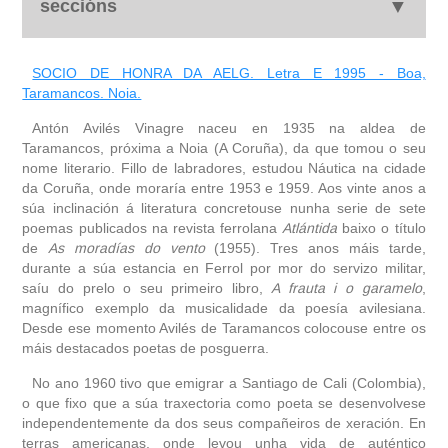
seccións
biografía
SOCIO DE HONRA DA AELG. Letra E 1995 - Boa,
Taramancos. Noia.
obra
Antón Avilés Vinagre naceu en 1935 na aldea de
Taramancos, próxima a Noia (A Coruña), da que tomou o seu
fototeca
nome literario. Fillo de labradores, estudou Náutica na cidade
da Coruña, onde moraría entre 1953 e 1959. Aos vinte anos a
súa inclinación á literatura concretouse nunha serie de sete
outros docs
poemas publicados na revista ferrolana
Atlántida
baixo o título
de
As moradías do vento
(1955). Tres anos máis tarde,
durante a súa estancia en Ferrol por mor do servizo militar,
saíu do prelo o seu primeiro libro,
A frauta i o garamelo
,
magnífico exemplo da musicalidade da poesía avilesiana.
Desde ese momento Avilés de Taramancos colocouse entre os
máis destacados poetas de posguerra.
No ano 1960 tivo que emigrar a Santiago de Cali (Colombia),
o que fixo que a súa traxectoria como poeta se desenvolvese
independentemente da dos seus compañeiros de xeración. En
terras americanas, onde levou unha vida de auténtico