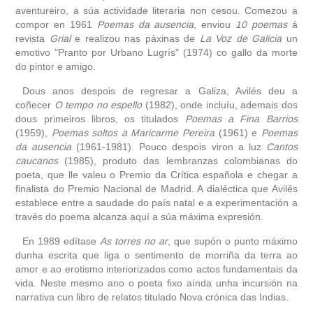
aventureiro, a súa actividade literaria non cesou. Comezou a
compor en 1961
Poemas da ausencia
, enviou
10
poemas
á
revista
Grial
e realizou nas páxinas de
La Voz de Galicia
un
emotivo "Pranto por Urbano Lugrís" (1974) co gallo da morte
do pintor e amigo.
Dous anos despois de regresar a Galiza, Avilés deu a
coñecer
O tempo no espello
(1982), onde incluíu, ademais dos
dous primeiros libros, os titulados
Poemas a Fina Barrios
(1959),
Poemas soltos a Maricarme Pereira
(1961) e
Poemas
da ausencia
(1961-1981). Pouco despois viron a luz
Cantos
caucanos
(1985), produto das lembranzas colombianas do
poeta, que lle valeu o Premio da Crítica española e chegar a
finalista do Premio Nacional de Madrid. A dialéctica que Avilés
establece entre a saudade do país natal e a experimentación a
través do poema alcanza aquí a súa máxima expresión.
En 1989 edítase
As torres no ar
, que supón o punto máximo
dunha escrita que liga o sentimento de morriña da terra ao
amor e ao erotismo interiorizados como actos fundamentais da
vida. Neste mesmo ano o poeta fixo aínda unha incursión na
narrativa cun libro de relatos titulado Nova crónica das Indias.