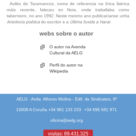
Avilés de Taramancos, nome de referencia na lírica ibérica
máis recente, faleceu en Noia, onde traballaba como
taberneiro, no ano 1992. Neste mesmo ano publicaríanse unha
Antoloxía poética
do escritor e a
Última fuxida a Harar
.
webs sobre o autor
O autor na Axenda
Cultural da AELG
Perfil do autor na
Wikipedia
AELG : Avda. Alfonso Molina - Edif. de Sindicatos, 8º
15008 A Coruña +34 981 133 233
+34 696 581 971
oficina@aelg.org
visitas: 89.431.325