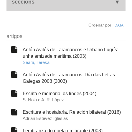
seccións
biografía
Ordenar por:
DATA
obra
artigos
fototeca
Antón Avilés de Taramancos e Urbano Lugrís:
unha amizade marítima (2003)
Seara, Teresa
outros docs
Antón Avilés de Taramancos. Día das Letras
Galegas 2003 (2003)
Escrita e memoria, os lindes (2004)
S. Noia e A. R. López
Escritura e hostalaría. Relación bilateral (2016)
Adrián Estévez Iglesias
Lembranza do poeta emigrante (2003)