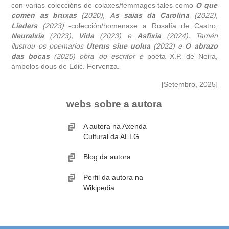
con varias coleccións de colaxes/femmages tales como
O que
comen as bruxas
(2020)
,
As saias da Carolina
(2022)
,
Lieders
(2023)
-
colección/homenaxe a Rosalía de Castro,
Neuralxia
(2023),
Vida
(2023) e
Asfixia
(2024).
Tamén
ilustrou os poemarios
Uterus siue uolua
(2022)
e
O abrazo
das bocas
(2025)
obra do escritor e
poeta X.P. de Neira,
ámbolos dous de
Edic. Fervenza.
[Setembro, 2025]
webs sobre a autora
A autora na Axenda
Cultural da AELG
Blog da autora
Perfil da autora na
Wikipedia