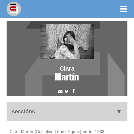
Clara
Martín
seccións
autobiografía
Clara Martín (Cristalina López Rguez) Verín, 1968