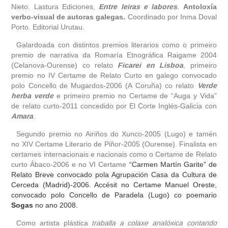
Nieto. Lastura Ediciones,
Entre leiras e labores
.
Antoloxía
verbo-visual de autoras galegas.
Coordinado por Inma Doval
Porto. Editorial Urutau.
Galardoada con distintos premios literarios como o primeiro
premio de narrativa da Romaría Etnográfica Raigame 2004
(Celanova-Ourense) co relato
Ficarei en Lisboa
, primeiro
premio no IV Certame de Relato Curto en galego convocado
polo Concello de Mugardos-2006 (A Coruña) co relato
Verde
herba verde
e primeiro premio no Certame de “Auga y Vida”
de relato curto-2011 concedido por El Corte Inglés-Galicia con
Amara
.
Segundo premio no Airiños do Xunco-2005 (Lugo) e tamén
no XIV Certame Literario de Piñor-2005 (Ourense). Finalista en
certames internacionais e nacionais como o Certame de Relato
curto Ábaco-2006 e no VI Certame
“
Carmen Martín Garite
”
de
Relato Breve convocado pola Agrupación Casa da Cultura de
Cerceda (Madrid)-2006. Accésit no Certame Manuel Oreste,
convocado polo Concello de Paradela (Lugo) co poemario
Sogas
no ano 2008.
Como artista plástica
traballa a
colaxe analóxica
contando