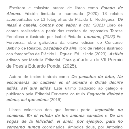
Escritora e colaxista a
utora de
libros como
Estado de
obra
Alarma
.
Edición limitada e numerada
(2020)
13 relatos
acompañados de 13 fotografías de Plácido L. Rodríguez.
De
fototeca
mazá e canela. Contos con sabor e cor.
(2021)
Libro de
contos realizados a partir das receitas da reposteira Teresa
Fenollosa e ilustrado por Isabel Pintado.
Loucine
, (2023)
Ed.
videoteca
Fervenza, obra gañadora da oitava edición do Concurso
Balbino de Relatos.
Dacabalo do aire
,
libro de relatos ilustrado
outros docs
con fotografías de Plácido L. Rguez.
Ed. Ir Indo (2023).
Asfixia
añadora do VII Premio
editado por Medulia Editorial. Obra g
de Poesía Eduardo Pondal (2025).
Autora de textos teatrais como
Os pecados do lobo, No
esconderás un cadáver en el armario
e
Ovidé decirte
adiós, así que adiós.
Este último traducido ao galego e
publicado pola Editorial Fervenza co título
Esquecín dicirche
adeus, así que adeus
(2019).
Libros colectivos dos que formou parte:
I
mposible no
comerse. En el volcán de los amores canallas
e
De las
sogas de la felicidad, el amor, por ejemplo: para no
vencerno nunca
c
oordinados, ámbolos dous, por Antonino