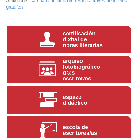
Actividade:
Campaña de difusión literaria a través de folletos
gratuítos
certificación
dixital de
obras literarias
arquivo
fotobiográfico
d@s
escritoræs
espazo
didáctico
escola de
escritores/as