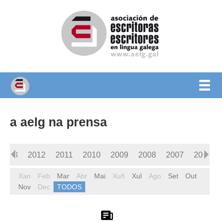
a aelg na prensa
2013
2012
2011
2010
2009
2008
2007
2006
Xan
Feb
Mar
Abr
Mai
Xuñ
Xul
Ago
Set
Out
Nov
Dec
TODOS