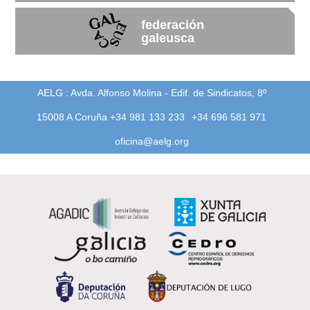
federación
galeusca
AELG : Avda. Alfonso Molina - Edif. de Sindicatos, 8º
15008 A Coruña +34 981 133 233
+34 696 581 971
oficina@aelg.org