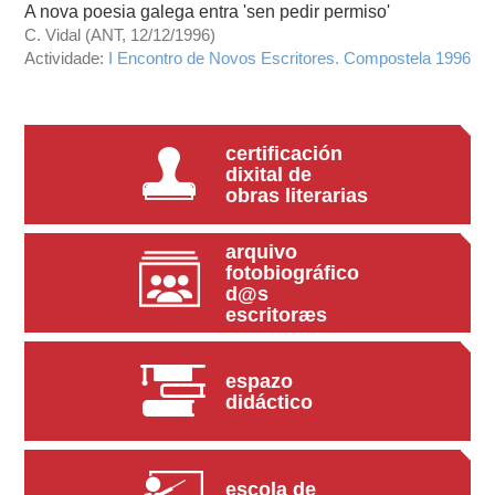
A nova poesia galega entra 'sen pedir permiso'
C. Vidal (ANT, 12/12/1996)
Actividade:
I Encontro de Novos Escritores. Compostela 1996
certificación
dixital de
obras literarias
arquivo
fotobiográfico
d@s
escritoræs
espazo
didáctico
escola de