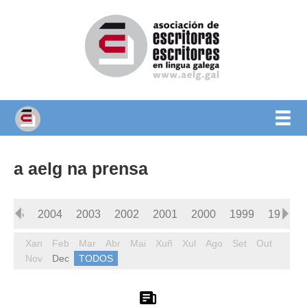
a aelg na prensa
2005
2004
2003
2002
2001
2000
1999
1998
Xan
Feb
Mar
Abr
Mai
Xuñ
Xul
Ago
Set
Out
Nov
Dec
TODOS