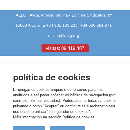
AELG : Avda. Alfonso Molina - Edif. de Sindicatos, 8º
15008 A Coruña +34 981 133 233
+34 696 581 971
oficina@aelg.org
visitas: 89.419.487
política de cookies
Empregamos cookies propias e de terceiros para fins
analíticos e así poder coñecer os hábitos de navegación (por
exemplo, páxinas visitadas). Podes aceptar todas as cookies
pulsando o botón "Aceptar" ou configuralas e rechazar o seu
uso desde o enlace "configurador de cookies".
Máis información na sección
Política de cookies
.