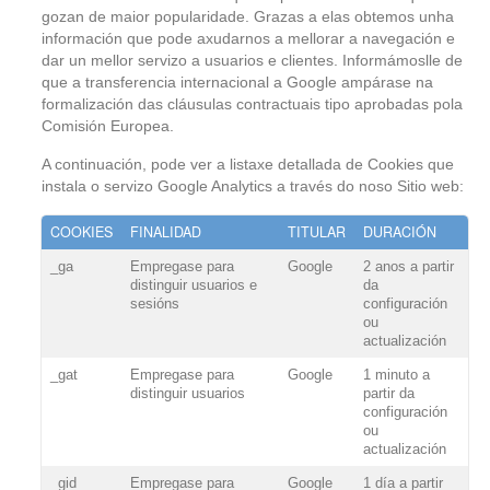
gozan de maior popularidade. Grazas a elas obtemos unha
información que pode axudarnos a mellorar a navegación e
dar un mellor servizo a usuarios e clientes. Informámoslle de
que a transferencia internacional a Google ampárase na
formalización das cláusulas contractuais tipo aprobadas pola
Comisión Europea.
A continuación, pode ver a listaxe detallada de Cookies que
instala o servizo Google Analytics a través do noso Sitio web:
COOKIES
FINALIDAD
TITULAR
DURACIÓN
_ga
Empregase para
Google
2 anos a partir
distinguir usuarios e
da
sesións
configuración
ou
actualización
_gat
Empregase para
Google
1 minuto a
distinguir usuarios
partir da
configuración
ou
actualización
_gid
Empregase para
Google
1 día a partir