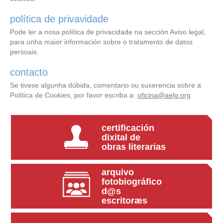
política de privavidade
Pode ler a nosa política de privacidade na sección Aviso legal,
para unha maior información sobre o tratamento de datos
persoais.
contacto
Se tivese algunha dúbida, comentario ou suxerencia sobre a
Política de Cookies, por favor escriba a:
oficina@aelg.org
certificación
dixital de
obras literarias
arquivo
fotobiográfico
d@s
escritoræs