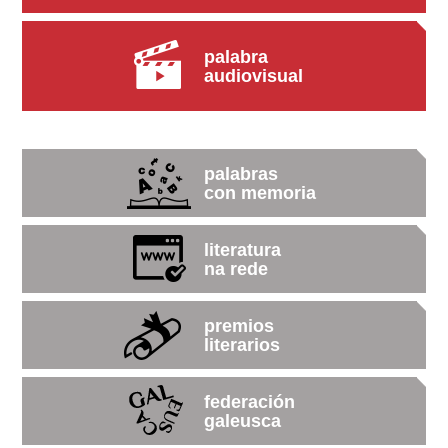
palabra
audiovisual
palabras
con memoria
literatura
na rede
premios
literarios
federación
galeusca