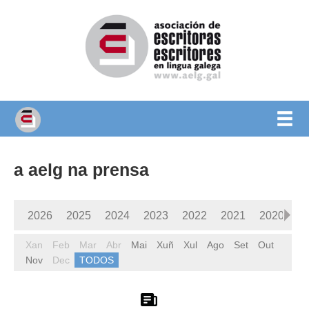
a aelg na prensa
2026
2025
2024
2023
2022
2021
2020
2
Xan
1985
Feb
1984
Mar
1983
Abr
Mai
1982
Xuñ
1981
Xul
Ago
1980
Set
Out
Nov
Dec
TODOS