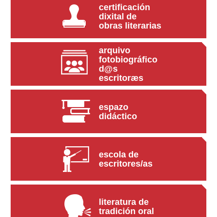
certificación
dixital de
obras literarias
arquivo
fotobiográfico
d@s
escritoræs
espazo
didáctico
escola de
escritores/as
literatura de
tradición oral