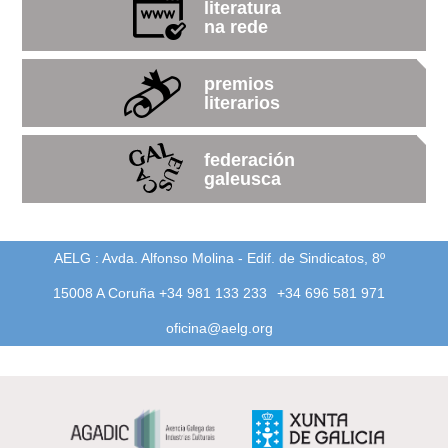
literatura
na rede
premios
literarios
federación
galeusca
AELG : Avda. Alfonso Molina - Edif. de Sindicatos, 8º
15008 A Coruña +34 981 133 233
+34 696 581 971
oficina@aelg.org