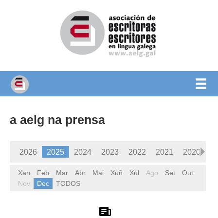
a aelg na prensa
2026
2025
2024
2023
2022
2021
2020
2
Xan
1985
Feb
1984
Mar
1983
Abr
Mai
1982
Xuñ
1981
Xul
Ago
1980
Set
Out
Nov
Dec
TODOS