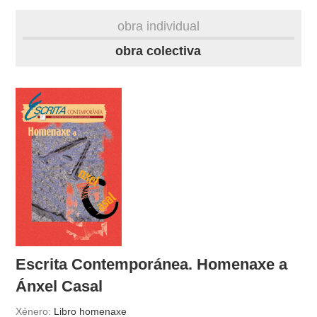
biografía
obra individual
obra
obra colectiva
fototeca
videoteca
materiais didácticos
outros docs
Escrita Contemporánea. Homenaxe a
Ánxel Casal
Xénero:
Libro homenaxe