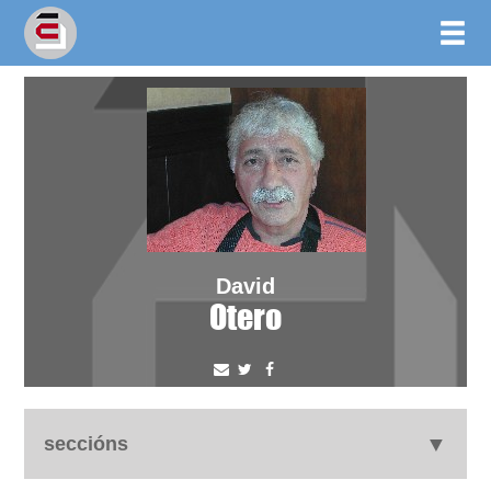
David
Otero
seccións