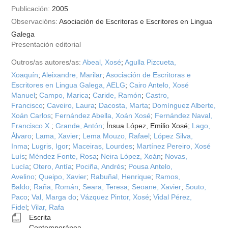
Publicación:
2005
Observacións:
Asociación de Escritoras e Escritores en Lingua
Galega
Presentación editorial
Outros/as autores/as:
Abeal, Xosé
;
Agulla Pizcueta,
Xoaquín
;
Aleixandre, Marilar
;
Asociación de Escritoras e
Escritores en Lingua Galega, AELG
;
Cairo Antelo, Xosé
Manuel
;
Campo, Marica
;
Caride, Ramón
;
Castro,
Francisco
;
Caveiro, Laura
;
Dacosta, Marta
;
Domínguez Alberte,
Xoán Carlos
;
Fernández Abella, Xoán Xosé
;
Fernández Naval,
Francisco X.
;
Grande, Antón
; Ínsua López, Emilio Xosé;
Lago,
Álvaro
;
Lama, Xavier
;
Lema Mouzo, Rafael
;
López Silva,
Inma
;
Lugris, Igor
;
Maceiras, Lourdes
;
Martínez Pereiro, Xosé
Luís
;
Méndez Fonte, Rosa
;
Neira López, Xoán
;
Novas,
Lucía
;
Otero, Antía
;
Pociña, Andrés
;
Pousa Antelo,
Avelino
;
Queipo, Xavier
;
Rabuñal, Henrique
;
Ramos,
Baldo
;
Raña, Román
;
Seara, Teresa
;
Seoane, Xavier
;
Souto,
Paco
;
Val, Marga do
;
Vázquez Pintor, Xosé
;
Vidal Pérez,
Fidel
;
Vilar, Rafa
Escrita
Contemporánea.