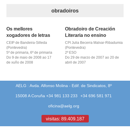
biografía
obradoiros
obra
Os mellores
Obradoiro de Creación
fototeca
xogadores de letras
Literaria no ensino
CEIP de Bandeira-Silleda
CPI Julia Becerra Malvar-Ribadumia
(Pontevedra)
videoteca
(Pontevedra)
5º de primaria, 6º de primaria
2º ESO
Do 9 de maio de 2008 ao 17
Do 29 de marzo de 2007 ao 20 de
materiais didácticos
de xuño de 2008
abril de 2007
outros docs
AELG : Avda. Alfonso Molina - Edif. de Sindicatos, 8º
15008 A Coruña +34 981 133 233
+34 696 581 971
oficina@aelg.org
visitas: 89.409.187