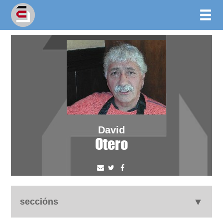
David
Otero
seccións