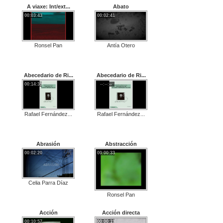
A viaxe: Int/ext...
Abato
00:03:43
00:02:41
Antía Otero
Ronsel Pan
Abecedario de Ri...
Abecedario de Ri...
00:14:35
--:--:--
Rafael Fernández...
Rafael Fernández...
Abrasión
Abstracción
00:02:20
00:00:33
Celia Parra Díaz
Ronsel Pan
Acción
Acción directa
00:10:57
00:00:19