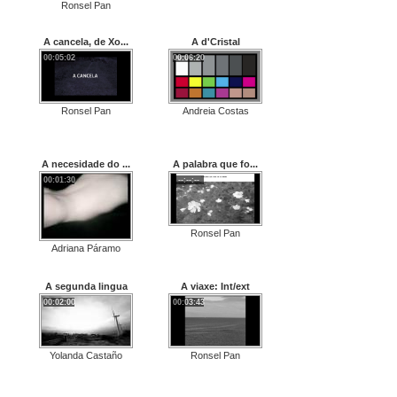
Ronsel Pan
A cancela, de Xo...
A d'Cristal
00:05:02
00:06:20
Ronsel Pan
Andreia Costas
A necesidade do ...
A palabra que fo...
00:01:30
--:--:--
Ronsel Pan
Adriana Páramo
A segunda lingua
A viaxe: Int/ext
00:02:00
00:03:43
Yolanda Castaño
Ronsel Pan