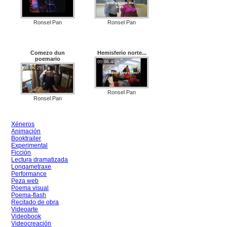
Ronsel Pan
Ronsel Pan
Comezo dun
Hemisferio norte...
poemario
00:06:40
00:06:29
Ronsel Pan
Ronsel Pan
Xéneros
Animación
Booktrailer
Experimental
Ficción
Lectura dramatizada
Longametraxe
Performance
Peza web
Poema visual
Poema-flash
Recitado de obra
Videoarte
Videobook
Videocreación