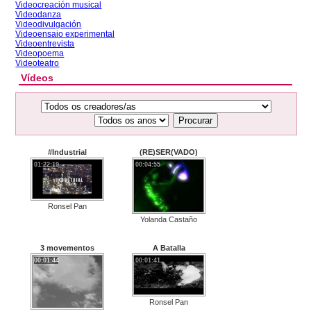
Videocreación musical
Videodanza
Videodivulgación
Videoensaio experimental
Videoentrevista
Videopoema
Videoteatro
Vídeos
Procurar
#Industrial
(RE)SER(VADO)
01:22:19
00:04:55
Ronsel Pan
Yolanda Castaño
3 movementos
A Batalla
00:01:44
00:01:41
Ronsel Pan