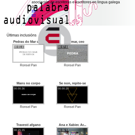
asociación de escritoras e escritores en lingua galega
ga
es
en
Últimas inclusións
Pedras do Mar de...
Pedra, mar, ceo
00:01:41
00:07:03
Ronsel Pan
Ronsel Pan
Mans no corpo
Se non, repite-se
00:00:36
00:00:20
Ronsel Pan
Ronsel Pan
Travesti afgano
Ana e Xabier. Ar...
00:25:35
00:06:53