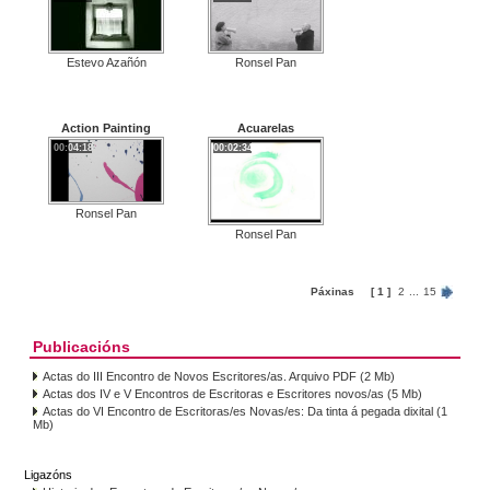
Estevo Azañón
Ronsel Pan
Action Painting
Acuarelas
00:04:18
00:02:34
Ronsel Pan
Ronsel Pan
Páxinas
[ 1 ]
2
...
15
Publicacións
Actas do III Encontro de Novos Escritores/as. Arquivo PDF (2 Mb)
Actas dos IV e V Encontros de Escritoras e Escritores novos/as (5 Mb)
Actas do VI Encontro de Escritoras/es Novas/es: Da tinta á pegada dixital (1
Mb)
Ligazóns