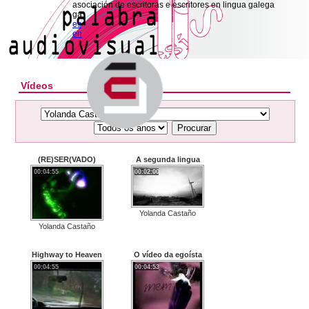
asociación de escritoras e escritores en lingua galega
ga
es
en
Vídeos
Procurar
(RE)SER(VADO)
A segunda lingua
00:04:55
00:02:00
Yolanda Castaño
Yolanda Castaño
Highway to Heaven
O vídeo da egoísta
00:04:55
00:04:53