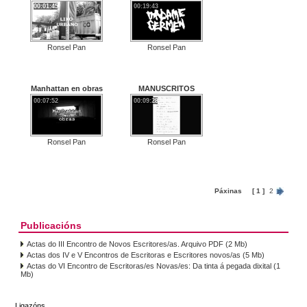
00:01:45
00:19:43
Ronsel Pan
Ronsel Pan
Manhattan en obras
MANUSCRITOS
00:07:52
00:09:28
Ronsel Pan
Ronsel Pan
Páxinas
[ 1 ]
2
Publicacións
Actas do III Encontro de Novos Escritores/as. Arquivo PDF (2 Mb)
Actas dos IV e V Encontros de Escritoras e Escritores novos/as (5 Mb)
Actas do VI Encontro de Escritoras/es Novas/es: Da tinta á pegada dixital (1
Mb)
Ligazóns