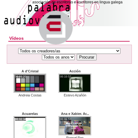
asociación de escritoras e escritores en lingua galega
Vídeos
Procurar
A d'Cristal
Acción
00:06:20
00:10:57
Estevo Azañón
Andreia Costas
Acuarelas
Ana e Xabier. Ar...
00:02:34
00:06:53
Ronsel Pan