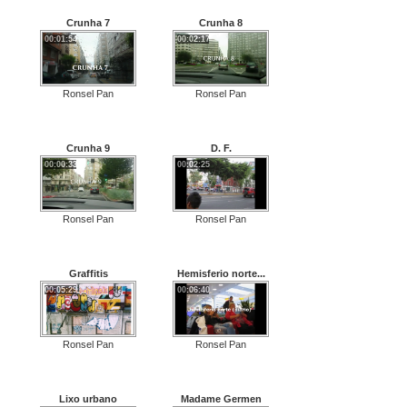
Crunha 7
Crunha 8
00:01:54
00:02:17
Ronsel Pan
Ronsel Pan
Crunha 9
D. F.
00:00:33
00:02:25
Ronsel Pan
Ronsel Pan
Graffitis
Hemisferio norte...
00:05:29
00:06:40
Ronsel Pan
Ronsel Pan
Lixo urbano
Madame Germen