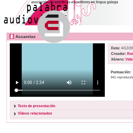
asociación de escritoras e escritores en lingua galega
Acuarelas
Data:
4/12/2
Creador:
Ron
Xénero:
Vide
Puntuación:
841 reprodució
Texto de presentación
Vídeos relacionados