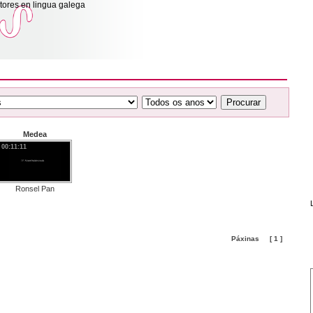
itores en lingua galega
Procurar
Medea
00:11:11
Ronsel Pan
Páxinas
[ 1 ]