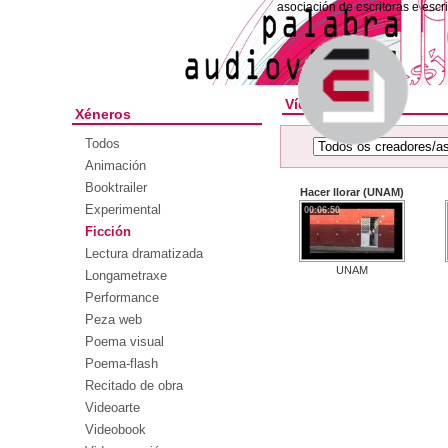
asociación de escritoras e escr
Vídeos
Xéneros
Todos
Animación
Booktrailer
Hacer llorar (UNAM)
Experimental
00:06:50
Ficción
Lectura dramatizada
UNAM
Longametraxe
Performance
Peza web
Poema visual
Poema-flash
Recitado de obra
Videoarte
Videobook