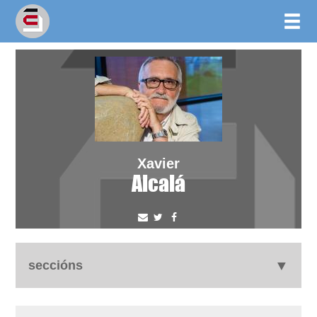
Xavier
Alcalá
seccións
autobiografía