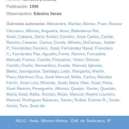
Publicación:
1996
Observacións:
Edicións Xerais
Outros/as autores/as:
Aleixandre, Marilar
;
Alonso, Fran
;
Álvarez
Cáccamo, Alfonso
;
Angueira, Anxo
;
Ballesteros Rei,
Xosé
;
Cabana, Darío Xohán
;
Caneiro, Xosé Carlos
;
Caride,
Ramón
;
Casares, Carlos
;
Conde, Alfredo
;
DoCampo, Xabier
P.
;
Fernández Ferreiro, Xosé
;
Fernández Naval, Francisco
X.
;
Fernández Paz, Agustín
;
Fonte, Ramiro
;
Forcadela,
Manuel
;
Franco, Camilo
;
Freixanes, Víctor
;
Gonsar,
Camilo
;
Graña, Bernardino
;
Guede, Manuel
;
Iglesias,
Bieito
;
Jaureguizar, Santiago
;
Ledo, Margarita
;
Martín,
Paco
;
Martínez Oca, Xosé Manuel
;
Mella, Carlos
;
Méndez
Ferrín, Xosé Luís
;
Miranda, Xosé
;
Neira Vilas, Xosé
;
Pena,
Xosé Ramón
;
Pexegueiro, Alfonso
;
Queipo, Xavier
;
Queizán,
María Xosé
;
Raña, Román
;
Rivas, Manuel
;
Riveiro Loureiro,
Manoel
;
Rodríguez Baixeras, Xavier
;
Ruibal, Euloxio R.
;
Souto,
Xurxo
;
Toro, Suso de
AELG : Avda. Alfonso Molina - Edif. de Sindicatos, 8º