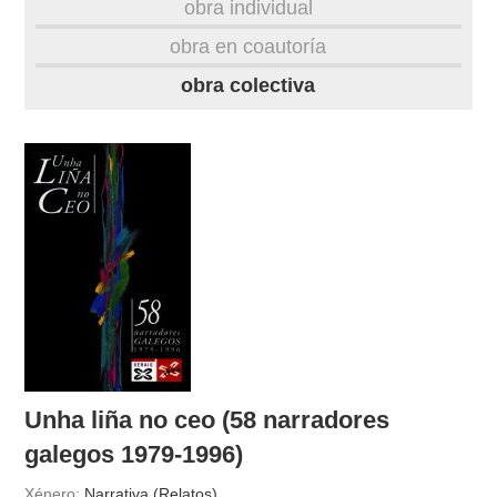
obra individual
obra
obra en coautoría
obra colectiva
fototeca
videoteca
materiais didácticos
outros docs
Unha liña no ceo (58 narradores
galegos 1979-1996)
Xénero:
Narrativa (Relatos)