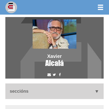
Xavier
Alcalá
seccións
autobiografía