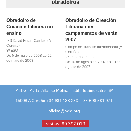
obradoiros
obra
Obradoiro de
Obradoiro de Creación
fototeca
Creación Literaria no
Literaria nos
ensino
campamentos de verán
videoteca
2007
IES David Buján-Cambre (A
Coruña)
Campo de Traballo Internacional (A
3º ESO
Coruña)
materiais didácticos
Do 5 de maio de 2008 ao 12
2º de bacharelato
de maio de 2008
Do 10 de agosto de 2007 ao 10 de
agosto de 2007
outros docs
AELG : Avda. Alfonso Molina - Edif. de Sindicatos, 8º
15008 A Coruña +34 981 133 233
+34 696 581 971
oficina@aelg.org
visitas: 89.392.019