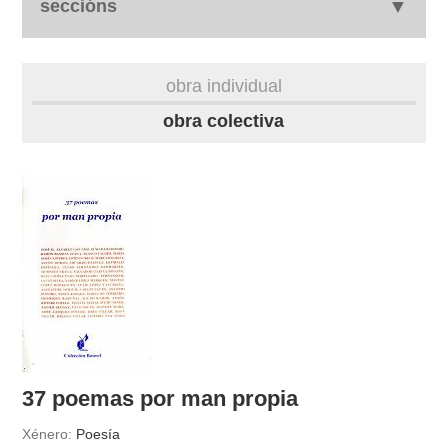
seccións
biografía
obra individual
obra
obra colectiva
fototeca
videoteca
materiais didácticos
outros docs
37 poemas por man propia
Xénero:
Poesía