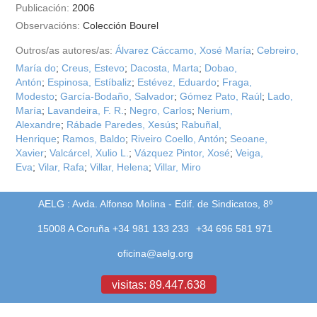
Publicación:
2006
Observacións:
Colección Bourel
Outros/as autores/as:
Álvarez Cáccamo, Xosé María
;
Cebreiro,
María do
;
Creus, Estevo
;
Dacosta, Marta
;
Dobao,
Antón
;
Espinosa, Estíbaliz
;
Estévez, Eduardo
;
Fraga,
Modesto
;
García-Bodaño, Salvador
;
Gómez Pato, Raúl
;
Lado,
María
;
Lavandeira, F. R.
;
Negro, Carlos
;
Nerium,
Alexandre
;
Rábade Paredes, Xesús
;
Rabuñal,
Henrique
;
Ramos, Baldo
;
Riveiro Coello, Antón
;
Seoane,
Xavier
;
Valcárcel, Xulio L.
;
Vázquez Pintor, Xosé
;
Veiga,
Eva
;
Vilar, Rafa
;
Villar, Helena
;
Villar, Miro
AELG : Avda. Alfonso Molina - Edif. de Sindicatos, 8º
15008 A Coruña +34 981 133 233
+34 696 581 971
oficina@aelg.org
visitas: 89.447.638