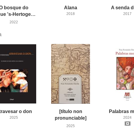
O bosque do
Alana
A
senda
d
duque 's-Hertogenbosch
2018
2017
2022
a
travesar
o
don
[título non
Palabras
m
2025
pronunciable]
2024
2025