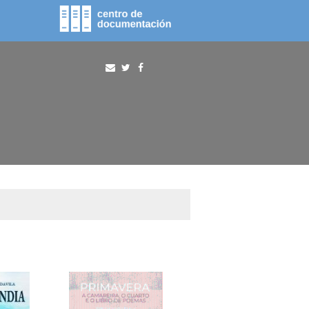
fototeca
procura