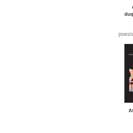
poesí
A