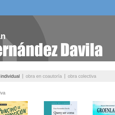
/as do mes
aelg editora
videoteca
an
ernández Davila
individual
obra en coautoría
obra colectiva
iva