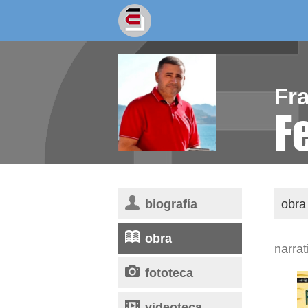
socios/as
escritores
Fr
F
biografía
obra 
obra
narrat
fototeca
videoteca