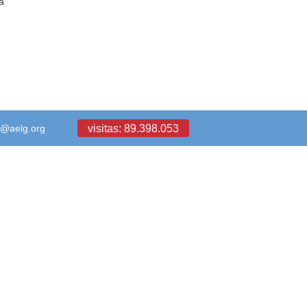
a
visitas: 89.398.053
a@aelg.org