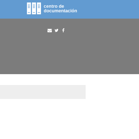
fototeca
procura