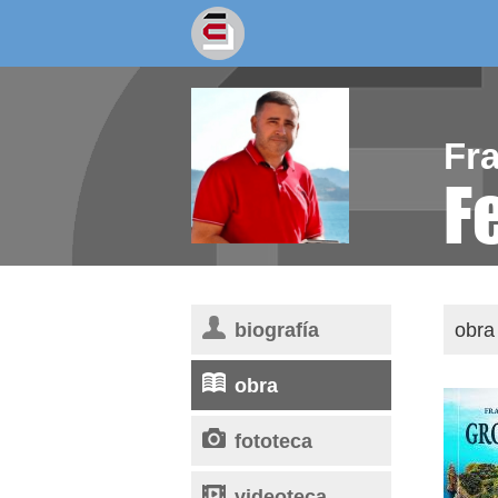
socios/as
escritores
Fr
F
biografía
obra 
obra
fototeca
videoteca