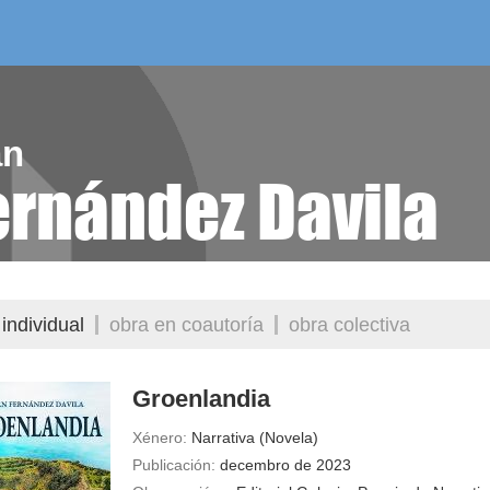
/as do mes
aelg editora
videoteca
an
ernández Davila
individual
obra en coautoría
obra colectiva
Groenlandia
Xénero:
Narrativa (Novela)
Publicación:
decembro de 2023