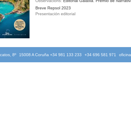
Observacións:
Editorial Galaxia. Premio de Narrativ
Breve Repsol 2023
Presentación editorial
catos, 8º
15008 A Coruña +34 981 133 233
+34 696 581 971
oficin