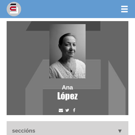
Ana
López
seccións