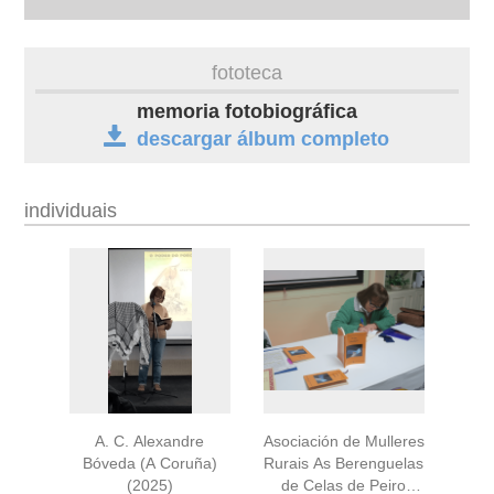
biografía
fototeca
obra
memoria fotobiográfica
descargar álbum completo
fototeca
individuais
videoteca
outros docs
A. C. Alexandre
Asociación de Mulleres
Bóveda (A Coruña)
Rurais As Berenguelas
(2025)
de Celas de Peiro