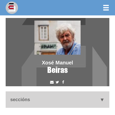
Xosé Manuel
Beiras
seccións
biografía