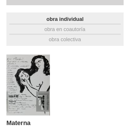
autobiografía
obra individual
obra
obra en coautoría
obra colectiva
fototeca
videoteca
outros docs
Materna