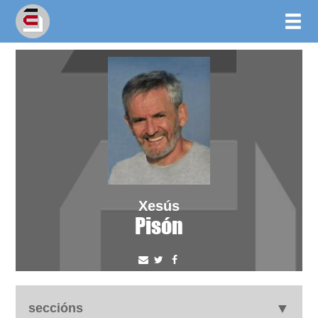
Xesús
Pisón
seccións