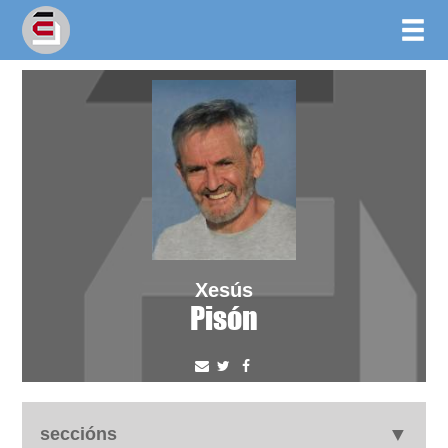
Xesús
Pisón
seccións