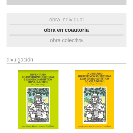
autobiografía
obra individual
obra
obra en coautoría
obra colectiva
fototeca
videoteca
divulgación
outros docs