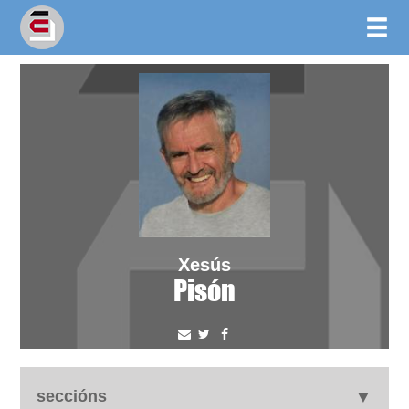
Xesús
Pisón
seccións