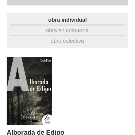
autobiografía
obra individual
obra
obra en coautoría
obra colectiva
fototeca
videoteca
outros docs
Alborada de Edipo