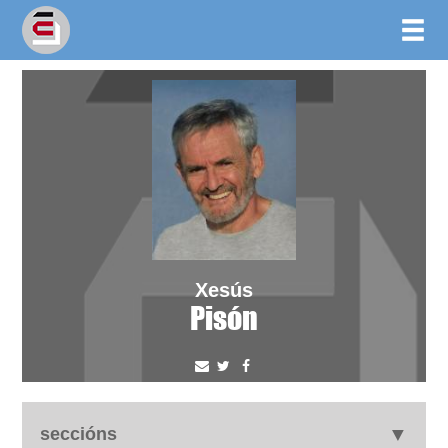
Xesús
Pisón
seccións