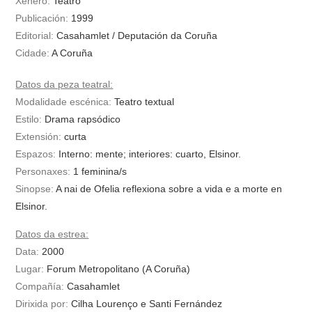
Xénero:
Teatro
Publicación:
1999
Editorial:
Casahamlet / Deputación da Coruña
Cidade:
A Coruña
Datos da peza teatral:
Modalidade escénica:
Teatro textual
Estilo:
Drama rapsódico
Extensión:
curta
Espazos:
Interno: mente; interiores: cuarto, Elsinor.
Personaxes:
1
feminina/s
Sinopse:
A nai de Ofelia reflexiona sobre a vida e a morte en
Elsinor.
Datos da estrea:
Data:
2000
Lugar:
Forum Metropolitano (A Coruña)
Compañía:
Casahamlet
Dirixida por:
Cilha Lourenço e Santi Fernández