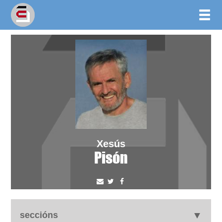
Xesús
Pisón
seccións