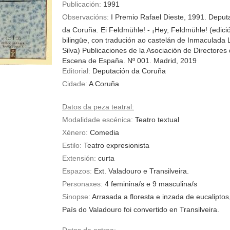
Publicación:
1991
Observacións:
I Premio Rafael Dieste, 1991. Deput
da Coruña. Ei Feldmühle! - ¡Hey, Feldmühle! (edici
bilingüe, con tradución ao castelán de Inmaculada
Silva) Publicaciones de la Asociación de Directores
Escena de España. Nº 001. Madrid, 2019
Editorial:
Deputación da Coruña
Cidade:
A Coruña
Datos da peza teatral:
Modalidade escénica:
Teatro textual
Xénero:
Comedia
Estilo:
Teatro expresionista
Extensión:
curta
Espazos:
Ext. Valadouro e Transilveira.
Personaxes:
4
feminina/s
e
9
masculina/s
Sinopse:
Arrasada a floresta e inzada de eucaliptos
País do Valadouro foi convertido en Transilveira.