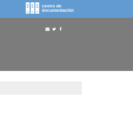
fototeca
procura