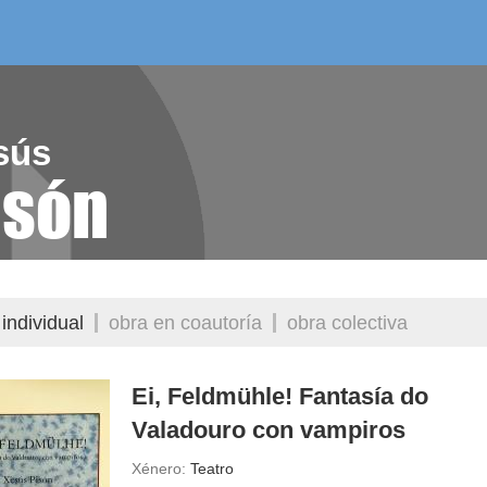
/as do mes
aelg editora
videoteca
sús
isón
individual
obra en coautoría
obra colectiva
Ei, Feldmühle! Fantasía do
Valadouro con vampiros
Xénero:
Teatro