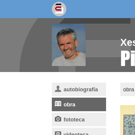
socios/as
escritores
Xe
P
autobiografía
obra 
obra
fototeca
videoteca