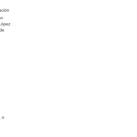
ación
ón
 López
 de
, o