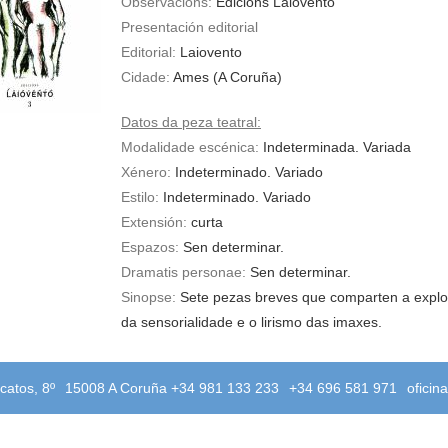
Observacións:
Edicións Laiovento
Presentación editorial
Editorial:
Laiovento
Cidade:
Ames (A Coruña)
Datos da peza teatral:
Modalidade escénica:
Indeterminada. Variada
Xénero:
Indeterminado. Variado
Estilo:
Indeterminado. Variado
Extensión:
curta
Espazos:
Sen determinar.
Dramatis personae:
Sen determinar.
Sinopse:
Sete pezas breves que comparten a explo
da sensorialidade e o lirismo das imaxes.
catos, 8º
15008 A Coruña +34 981 133 233
+34 696 581 971
oficin