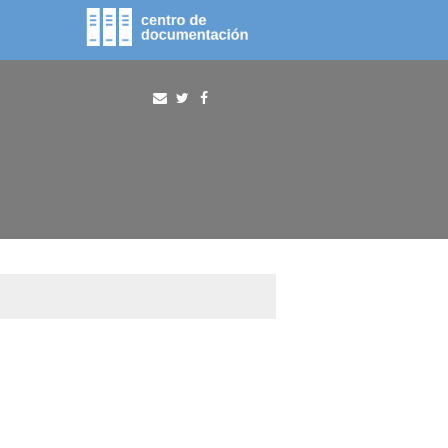
fototeca
procura