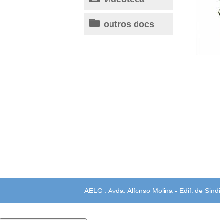
outros docs
AELG : Avda. Alfonso Molina - Edif. de Sindi