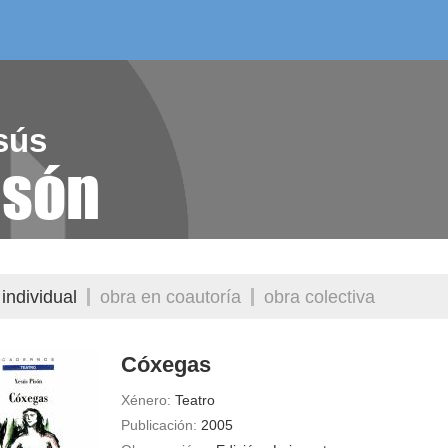
/as do mes
aelg editora
videoteca
sús
isón
individual
obra en coautoría
obra colectiva
Cóxegas
Xénero:
Teatro
Publicación:
2005