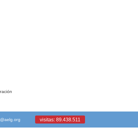
ración
visitas: 89.438.511
a@aelg.org