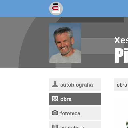
socios/as
escritores
Xe
P
autobiografía
obra 
obra
fototeca
videoteca