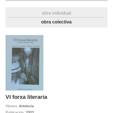
biografía
obra individual
obra
obra colectiva
fototeca
videoteca
outros docs
VI forxa literaria
Xénero:
Antoloxía
Publicación:
2003