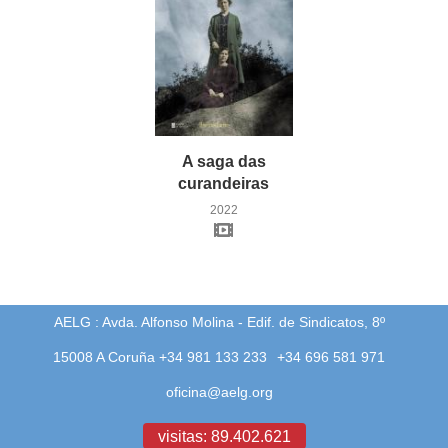
A saga das
curandeiras
2022
AELG : Avda. Alfonso Molina - Edif. de Sindicatos, 8º
15008 A Coruña +34 981 133 233
+34 696 581 971
oficina@aelg.org
visitas: 89.402.621