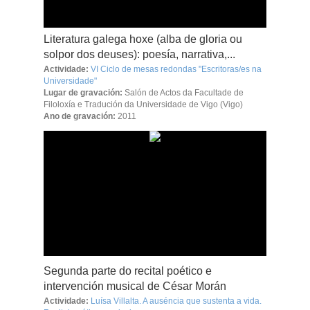
Literatura galega hoxe (alba de gloria ou
solpor dos deuses): poesía, narrativa,...
Actividade:
VI Ciclo de mesas redondas "Escritoras/es na
Universidade"
Lugar de gravación:
Salón de Actos da Facultade de
Filoloxía e Tradución da Universidade de Vigo (Vigo)
Ano de gravación:
2011
Segunda parte do recital poético e
intervención musical de César Morán
Actividade:
Luísa Villalta. A auséncia que sustenta a vida.