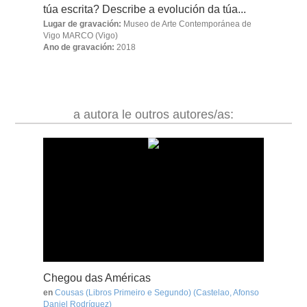
túa escrita? Describe a evolución da túa...
Lugar de gravación:
Museo de Arte Contemporánea de
Vigo MARCO
(Vigo)
Ano de gravación:
2018
a autora le outros autores/as:
Chegou das Américas
en
Cousas (Libros Primeiro e Segundo)
(Castelao, Afonso
Daniel Rodríguez)