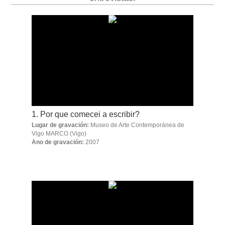
obra
fototeca
videoteca
materiais didácticos
1. Por que comecei a escribir?
outros docs
Lugar de gravación:
Museo de Arte Contemporánea de
Vigo MARCO
(Vigo)
Ano de gravación:
2007