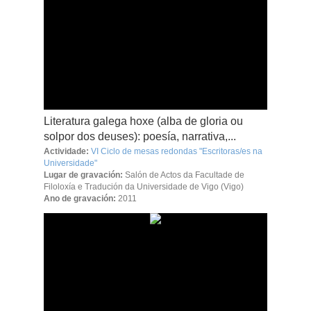
Literatura galega hoxe (alba de gloria ou
solpor dos deuses): poesía, narrativa,...
Actividade:
VI Ciclo de mesas redondas "Escritoras/es na
Universidade"
Lugar de gravación:
Salón de Actos da Facultade de
Filoloxía e Tradución da Universidade de Vigo (Vigo)
Ano de gravación:
2011