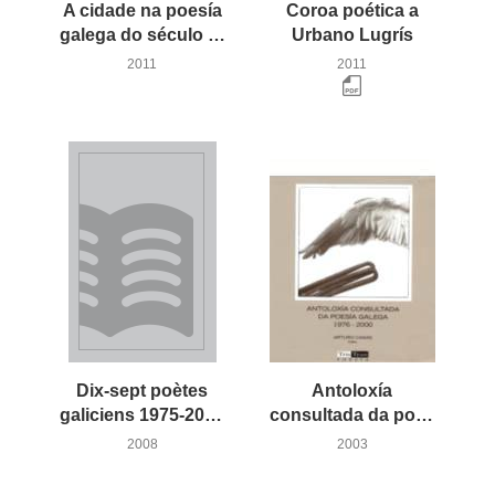
A cidade na poesía
Coroa poética a
galega do século XXI
Urbano Lugrís
2011
2011
Dix-sept poètes
Antoloxía
galiciens 1975-2000. Dezasete poetas galegos 1975-2000
consultada da poesía galega 1976-2000
2008
2003