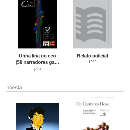
Unha liña no ceo
Relato
policial
(58 narradores galegos 1979-1996)
1989
1996
poesía