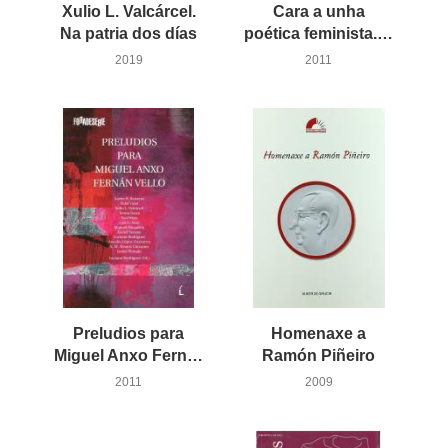
Xulio L. Valcárcel.
Cara a unha
Na patria dos días
poética feminista. Homenaxe a María Xosé Queizán
2019
2011
Preludios para
Homenaxe a
Miguel Anxo Fernán Vello
Ramón Piñeiro
2011
2009