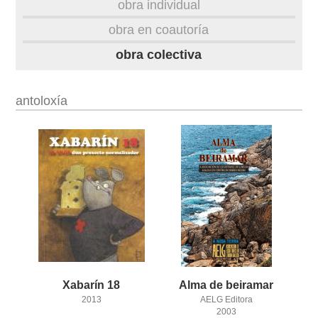
obra individual
obra
obra en coautoría
obra colectiva
fototeca
videoteca
antoloxía
outros docs
Xabarín
18
Alma
de
beiramar
2013
AELG Editora
2003