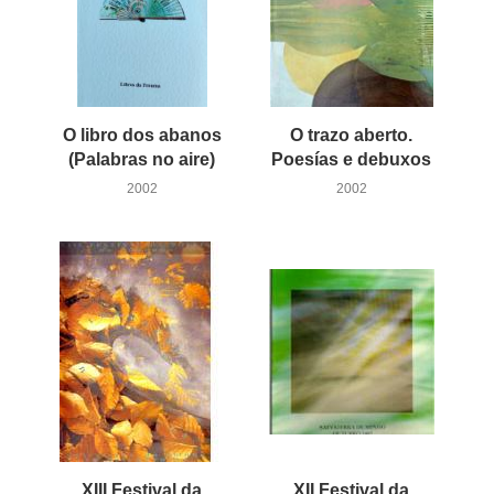
O libro dos abanos
O trazo aberto.
(Palabras no aire)
Poesías e debuxos
2002
2002
XIII Festival da
XII Festival da