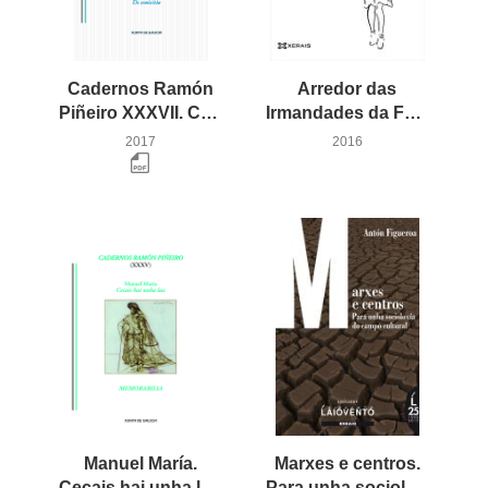
Cadernos Ramón
Arredor das
Piñeiro XXXVII. Carlos Casares: homenaxe. De amicitia
Irmandades da Fala. Pensamento, política e poética en Galicia (1914-1931)
2017
2016
Manuel María.
Marxes e centros.
Cecais hai unha luz. Memorabilia
Para unha socioloxía do campo cultural