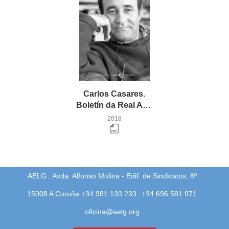
Carlos Casares.
Boletín da Real Academia Galega
2018
AELG : Avda. Alfonso Molina - Edif. de Sindicatos, 8º
15008 A Coruña +34 981 133 233
+34 696 581 971
oficina@aelg.org