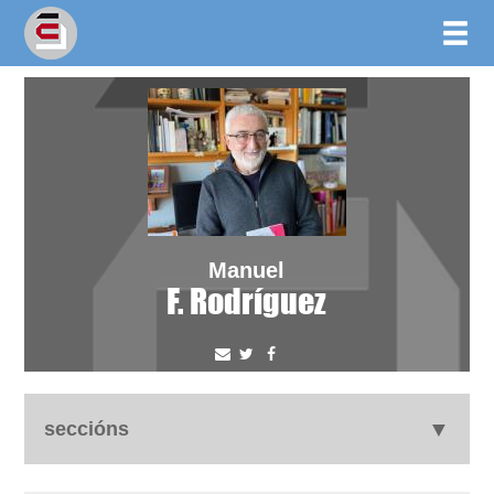
Manuel
F. Rodríguez
seccións