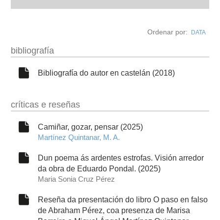
autobiografía
Ordenar por:
DATA
obra
bibliografía
fototeca
Bibliografía do autor en castelán (2018)
videoteca
críticas e reseñas
outros docs
Camiñar, gozar, pensar (2025)
Martínez Quintanar, M. A.
Dun poema ás ardentes estrofas. Visión arredor
da obra de Eduardo Pondal. (2025)
Maria Sonia Cruz Pérez
Reseña da presentación do libro O paso en falso
de Abraham Pérez, coa presenza de Marisa