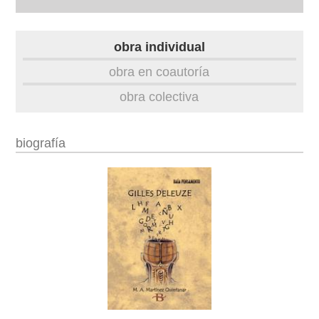
autobiografía
obra individual
obra
obra en coautoría
obra colectiva
fototeca
videoteca
biografía
outros docs