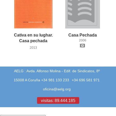
Cativa en su lughar.
Casa
Pechada
Casa pechada
2006
2013
AELG : Avda. Alfonso Molina - Edif. de Sindicatos, 8º
15008 A Coruña +34 981 133 233
+34 696 581 971
oficina@aelg.org
visitas: 89.444.185