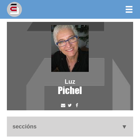
Luz
Pichel
seccións