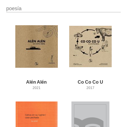
poesía
Alén
Alén
Co
Co
Co
U
2021
2017