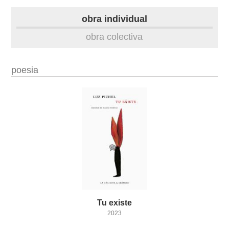
biografía
obra individual
obra
obra colectiva
fototeca
poesia
videoteca
outros docs
Tu
existe
2023